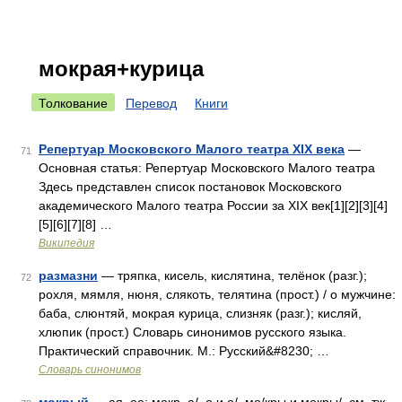
мокрая+курица
Толкование
Перевод
Книги
Репертуар Московского Малого театра XIX века
—
71
Основная статья: Репертуар Московского Малого театра
Здесь представлен список постановок Московского
академического Малого театра России за XIX век[1][2][3][4]
[5][6][7][8] …
Википедия
размазни
— тряпка, кисель, кислятина, телёнок (разг.);
72
рохля, мямля, нюня, слякоть, телятина (прост.) / о мужчине:
баба, слюнтяй, мокрая курица, слизняк (разг.); кисляй,
хлюпик (прост.) Словарь синонимов русского языка.
Практический справочник. М.: Русский&#8230; …
Словарь синонимов