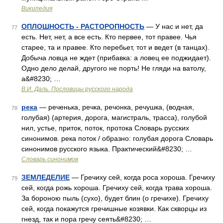
Википедия
ОПЛОШНОСТЬ - РАСТОРОПНОСТЬ
— У нас и нет, да
77
есть. Нет, нет, а все есть. Кто первее, тот правее. Чья
старее, та и правее. Кто перебьет, тот и ведет (в танцах).
Добыча ловца не ждет (прибавка: а ловец ее поджидает).
Одно дело делай, другого не порть! Не гляди на ватолу,
а&#8230; …
В.И. Даль. Пословицы русского народа
река
— реченька, речка, речонка, речушка, (водная,
78
голубая) (артерия, дорога, магистраль, трасса), голубой
нил, устье, приток, поток, протока Словарь русских
синонимов. река поток / образно: голубая дорога Словарь
синонимов русского языка. Практический&#8230; …
Словарь синонимов
ЗЕМЛЕДЕЛИЕ
— Гречиху сей, когда роса хороша. Гречиху
79
сей, когда рожь хороша. Гречиху сей, когда трава хороша.
За бороною пыль (сухо), будет блин (о гречихе). Гречиху
сей, когда покажутся гречишные козявки. Как скворцы из
гнезд, так и пора гречу сеять&#8230; …