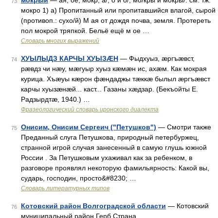
мокрый
— ая, ое; мокр, а/, о и о/, мо/кры и мокры/. см. тж.
73
мокро 1) а) Пропитанный или пропитавшийся влагой, сырой
(противоп.: сухо/й) М ая от дождя почва, земля. Протереть
пол мокрой тряпкой. Бельё ещё м ое …
Словарь многих выражений
ХУЫЛЫДЗ КАРЧЫ ХУЫЗÆН
— Фыдхуыз, æргъæвст,
74
рæвдз чи нæу, мæгуыр хуыз кæмæн ис, ахæм. Как мокрая
курица. Хъæуы кæрон фæндаджы тæккæ былыл æргъæвст
карчы хуызæнæй... каст... Газаны хæдзар. (Бекъойты Е.
Радзырдтæ, 1940.) …
Фразеологический словарь иронского диалекта
Онисим, Онисим Сергеич ("Петушков")
— Смотри также
75
Преданный слуга Петушкова, природный петербуржец,
странной игрой случая занесенный в самую глушь южной
России . За Петушковым ухаживал как за ребенком, в
разговоре проявлял некоторую фамильярность: Какой вы,
сударь, господин, просто&#8230; …
Словарь литературных типов
Котовский район Волгоградской области
— Котовский
76
муниципальный район Герб Страна …