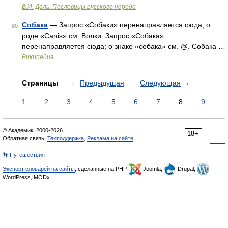
В.И. Даль. Пословицы русского народа
Собака
— Запрос «Собаки» перенаправляется сюда; о
80
роде «Canis» см. Волки. Запрос «Собака»
перенаправляется сюда; о знаке «собака» см. @. Собака …
Википедия
Страницы
←
Предыдущая
Следующая
→
1
2
3
4
5
6
7
8
9
© Академик, 2000-2026
18+
Обратная связь:
Техподдержка
,
Реклама на сайте
👣 Путешествия
Экспорт словарей на сайты
, сделанные на PHP,
Joomla,
Drupal,
WordPress, MODx.